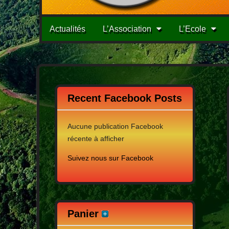
Menu
Passer
Actualités
L’Association
L’Ecole
au
principale
contenu
Recent Facebook Posts
Aucune publication Facebook
récente à afficher
Suivez nous sur Facebook
Panier