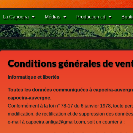
La Capoeira
Médias
Production cd
Bout
Conditions générales de ven
Informatique et libertés
Toutes les données communiquées à capoeira-auvergne
capoeira-auvergne.
Conformément à la loi n° 78-17 du 6 janvier 1978, toute per
modification, de rectification et de suppression des donnée
e-mail à capoeira.antiga@gmail.com, soit un courrier à :