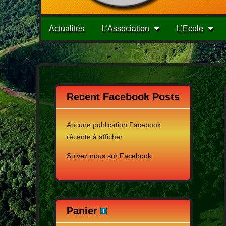
Menu
Passer
Actualités
L’Association
L’Ecole
au
principale
contenu
Recent Facebook Posts
Aucune publication Facebook
récente à afficher
Suivez nous sur Facebook
Panier