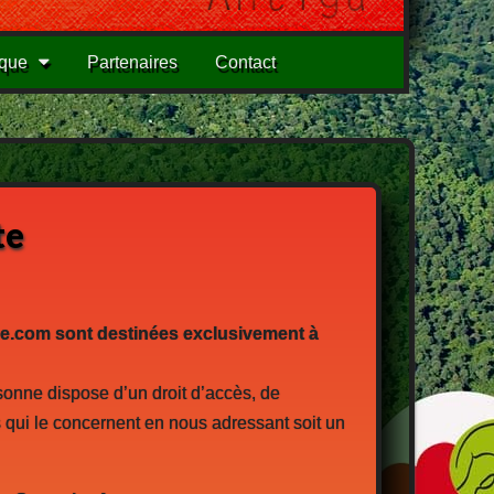
ique
Partenaires
Contact
te
.com sont destinées exclusivement à
sonne dispose d’un droit d’accès, de
s qui le concernent en nous adressant soit un