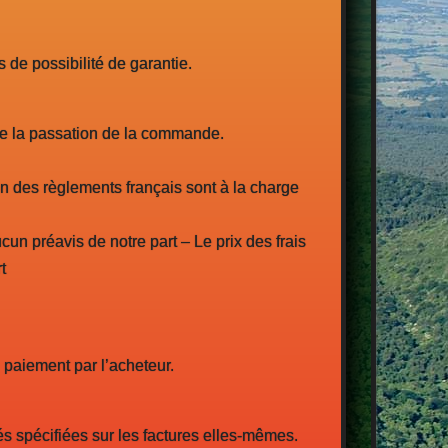
de possibilité de garantie.
de la passation de la commande.
ion des règlements français sont à la charge
ucun préavis de notre part – Le prix des frais
t
u paiement par l’acheteur.
és spécifiées sur les factures elles-mêmes.