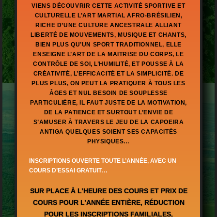
VIENS DÉCOUVRIR CETTE ACTIVITÉ SPORTIVE ET
CULTURELLE L’ART MARTIAL AFRO-BRÉSILIEN,
RICHE D’UNE CULTURE ANCESTRALE ALLIANT
LIBERTÉ DE MOUVEMENTS, MUSIQUE ET CHANTS,
BIEN PLUS QU’UN SPORT TRADITIONNEL, ELLE
ENSEIGNE L’ART DE LA MAITRISE DU CORPS, LE
CONTRÔLE DE SOI, L’HUMILITÉ, ET POUSSE À LA
CRÉATIVITÉ, L’EFFICACITÉ ET LA SIMPLICITÉ. DE
PLUS PLUS, ON PEUT LA PRATIQUER À TOUS LES
ÂGES ET NUL BESOIN DE SOUPLESSE
PARTICULIÈRE, IL FAUT JUSTE DE LA MOTIVATION,
DE LA PATIENCE ET SURTOUT L’ENVIE DE
S’AMUSER À TRAVERS LE JEU DE LA CAPOEIRA
ANTIGA QUELQUES SOIENT SES CAPACITÉS
PHYSIQUES…
INSCRIPTIONS OUVERTE TOUTE L’ANNÉE, AVEC UN
COURS D’ESSAI GRATUIT…
SUR PLACE À L’HEURE DES COURS ET PRIX DE
COURS POUR L’ANNÉE ENTIÈRE, RÉDUCTION
POUR LES INSCRIPTIONS FAMILIALES,