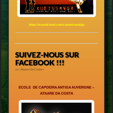
https://soundcloud.com/capoeiraantiga
SUIVEZ-NOUS SUR
FACEBOOK !!!
par
Ataare Da Costa
•
ECOLE DE CAPOEIRA ANTIGA AUVERGNE –
ATAARE DA COSTA