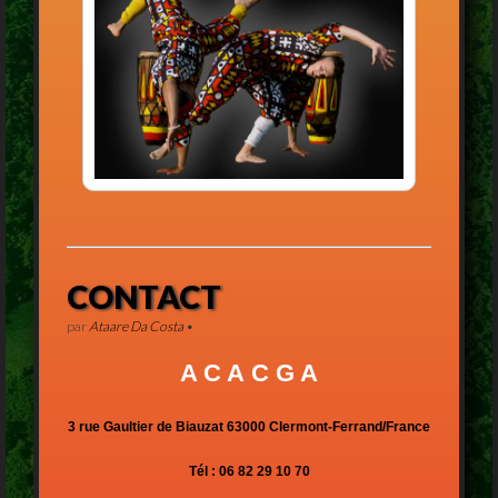
CONTACT
par
Ataare Da Costa
•
A C
A C G
A
3 rue Gaultier de Biauzat 63000 Clermont-Ferrand/France
Tél : 06 82 29 10 70