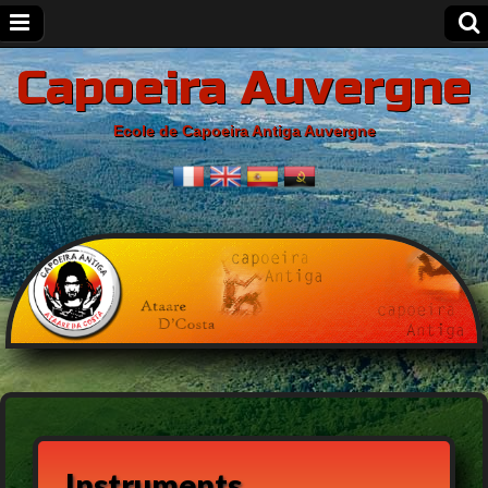
Capoeira Auvergne
Ecole de Capoeira Antiga Auvergne
Instruments