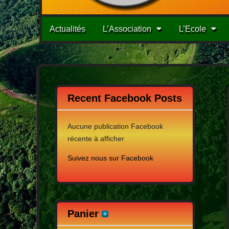
Menu
Passer
Actualités
L’Association
L’Ecole
au
principale
contenu
Recent Facebook Posts
Aucune publication Facebook
récente à afficher
Suivez nous sur Facebook
Panier