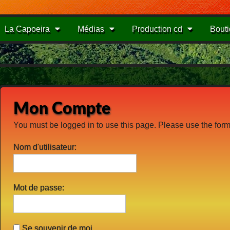
La Capoeira
Médias
Production cd
Bout
Mon Compte
You must be logged in to use this page. Please use the form 
Nom d'utilisateur:
Mot de passe:
Se souvenir de moi