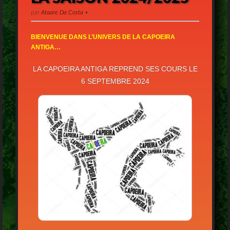
par
Ataare Da Costa
•
BIENVENUE DANS L’UNIVERS DE LA CAPOEIRA
ANTIGA…
LA CAPOEIRA ANTIGA REPREND SES COURS LE
6 SEPTEMBRE 2024