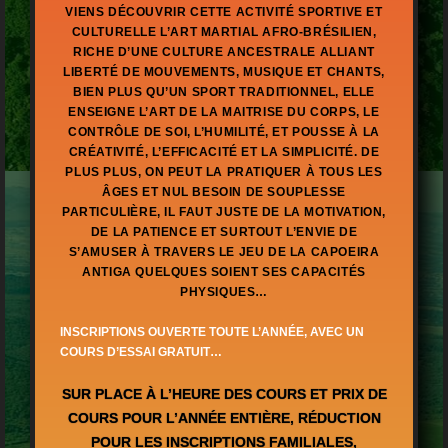
VIENS DÉCOUVRIR CETTE ACTIVITÉ SPORTIVE ET
CULTURELLE L’ART MARTIAL AFRO-BRÉSILIEN,
RICHE D’UNE CULTURE ANCESTRALE ALLIANT
LIBERTÉ DE MOUVEMENTS, MUSIQUE ET CHANTS,
BIEN PLUS QU’UN SPORT TRADITIONNEL, ELLE
ENSEIGNE L’ART DE LA MAITRISE DU CORPS, LE
CONTRÔLE DE SOI, L’HUMILITÉ, ET POUSSE À LA
CRÉATIVITÉ, L’EFFICACITÉ ET LA SIMPLICITÉ. DE
PLUS PLUS, ON PEUT LA PRATIQUER À TOUS LES
ÂGES ET NUL BESOIN DE SOUPLESSE
PARTICULIÈRE, IL FAUT JUSTE DE LA MOTIVATION,
DE LA PATIENCE ET SURTOUT L’ENVIE DE
S’AMUSER À TRAVERS LE JEU DE LA CAPOEIRA
ANTIGA QUELQUES SOIENT SES CAPACITÉS
PHYSIQUES…
INSCRIPTIONS OUVERTE TOUTE L’ANNÉE, AVEC UN
COURS D’ESSAI GRATUIT…
SUR PLACE À L’HEURE DES COURS ET PRIX DE
COURS POUR L’ANNÉE ENTIÈRE, RÉDUCTION
POUR LES INSCRIPTIONS FAMILIALES,