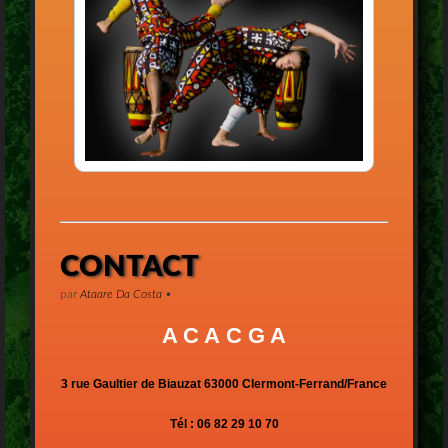
CONTACT
par
Ataare Da Costa
•
A C
A C G
A
3 rue Gaultier de Biauzat 63000 Clermont-Ferrand/France
Tél : 06 82 29 10 70