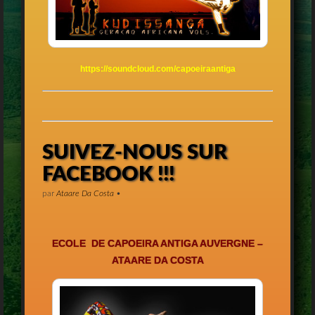
https://soundcloud.com/capoeiraantiga
SUIVEZ-NOUS SUR
FACEBOOK !!!
par
Ataare Da Costa
•
ECOLE DE CAPOEIRA ANTIGA AUVERGNE –
ATAARE DA COSTA