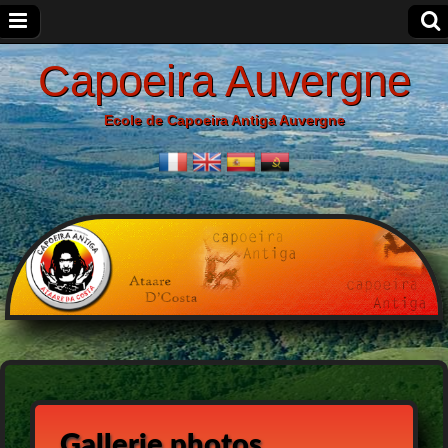
Capoeira Auvergne
Ecole de Capoeira Antiga Auvergne
Gallerie photos