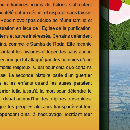
pe d’hommes munis de bâtons s’affrontent
ulélé eut un déclin, et disparut sans laisser
 Popo n’avait pas décidé de réunir famille et
ration en face de l’Eglise de la purification.
iens et autres intéressés. Certains défendent
icains, comme le Samba de Roda. Elle raconte
acontant les histoires et légendes sans aucun
rrier noir qui fut attaqué par des hommes d’une
s motifs religieux. C’est pour cela que certains
e. La seconde histoire parle d’un guerrier
s et les enfants quand les autres partaient
errier lutta jusqu’à la mort pour défendre le
n débat aujourd’hui des origines présentées.
que les peuples africains transportèrent leur
épondant ainsi à l’esclavage, recréant leur