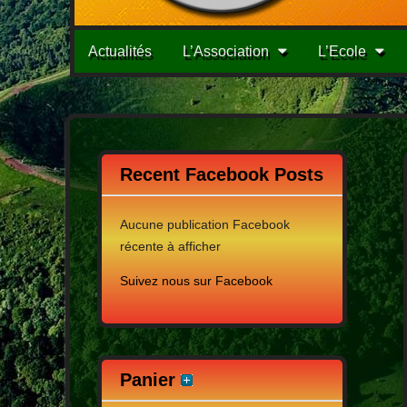
Menu
Passer
Actualités
L’Association
L’Ecole
au
principale
contenu
Recent Facebook Posts
Aucune publication Facebook
récente à afficher
Suivez nous sur Facebook
Panier