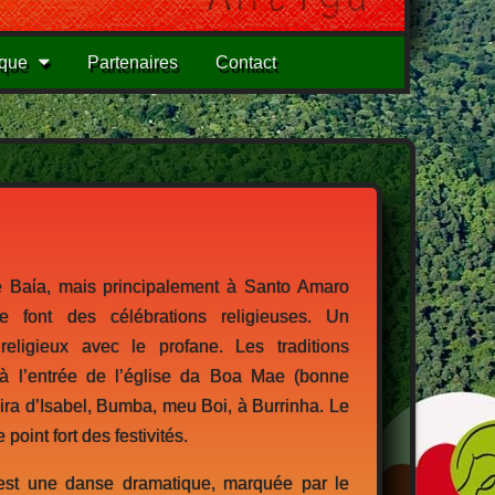
ique
Partenaires
Contact
e Ba
ί
a, mais principalement à Santo Amaro
se font des célébrations religieuses. Un
eligieux avec le profane. Les traditions
 à l’entrée de l’église da Boa Mae (bonne
ira d’Isabel, Bumba, meu Boi, à Burrinha. Le
 point fort des festivités.
est une danse dramatique, marquée par le