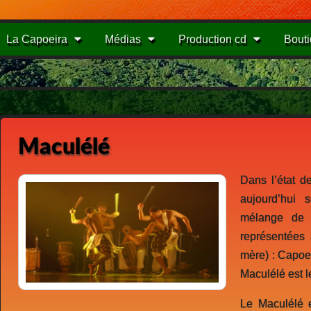
La Capoeira
Médias
Production cd
Bout
Maculélé
Dans l’état d
aujourd’hui 
mélange de r
représentées
mère) : Capoe
Maculélé est le
Le Maculélé 