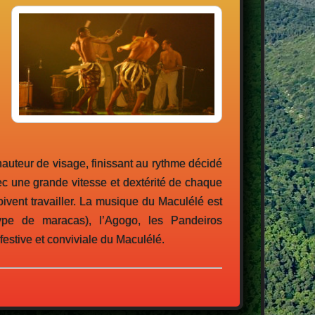
hauteur de visage, finissant au rythme décidé
ec une grande vitesse et dextérité de chaque
oivent travailler. La musique du Maculélé est
ype de maracas), l’Agogo, les Pandeiros
festive et conviviale du Maculélé.