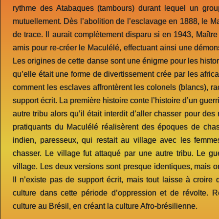
rythme des Atabaques (tambours) durant lequel un grou
mutuellement. Dès l’abolition de l’esclavage en 1888, le Mac
de trace. Il aurait complètement disparu si en 1943, Maître
amis pour re-créer le Maculélé, effectuant ainsi une démonst
Les origines de cette danse sont une énigme pour les histor
qu’elle était une forme de divertissement crée par les afr
comment les esclaves affrontèrent les colonels (blancs), r
support écrit. La première histoire conte l’histoire d’un gue
autre tribu alors qu’il était interdit d’aller chasser pour de
pratiquants du Maculélé réalisèrent des époques de chass
indien, paresseux, qui restait au village avec les femme
chasser. Le village fut attaqué par une autre tribu. Le gu
village. Les deux versions sont presque identiques, mais o
Il n’existe pas de support écrit, mais tout laisse à croire 
culture dans cette période d’oppression et de révolte. R
culture au Brésil, en créant la culture Afro-brésilienne.