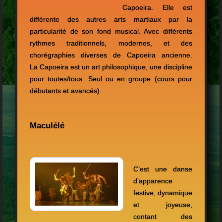
Capoeira. Elle est
différente des autres arts martiaux par la
particularité de son fond musical. Avec différents
rythmes traditionnels, modernes, et des
chorégraphies diverses de Capoeira ancienne.
La
Capoeira
est un art philosophique, une discipline
pour toutes/tous. Seul ou en groupe (cours pour
débutants et avancés)
Maculélé
C’est une danse
d’apparence
festive, dynamique
et joyeuse,
contant des