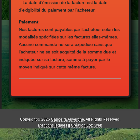
– La date d’émission de la facture est la date
d’exigibilité du paiement par l’acheteur.
Paiement
Nos factures sont payables par l’acheteur selon les
modalités spécifiées sur les factures elles-mêmes.
Aucune commande ne sera expédiée sans que
l’acheteur ne se soit acquitté de la somme due et
indiquée sur sa facture, somme à payer par le
moyen indiqué sur cette même facture.
Copyright © 2026
Capoeira Auvergne
. All Rights Reserved.
Mentions légales
||
Création Loz' Web