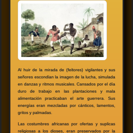
Al huir de la mirada de (feίtores) vigilantes y sus
señores escondίan la imagen de la lucha, simulada
en danzas y ritmos musicales. Cansados por el día
duro de trabajo en las plantaciones y mala
alimentación practicaban el arte guerrera. Sus
energías eran mezcladas por cánticos, lamentos,
gritos y palmadas.
Las costumbres africanas por ofertas y suplicas
religiosas a los dioses, eran preservados por la