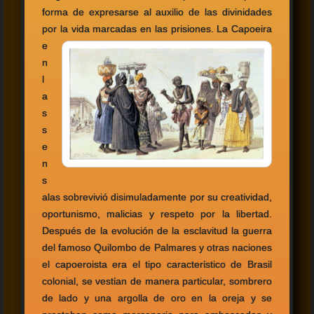
forma de expresarse al auxilio de las divinidades
por la vida marcadas en las prisiones.
La Capoeira
e
n
l
a
s
s
e
n
s
alas sobrevivió disimuladamente por su creatividad,
oportunismo, malicias y respeto por la libertad.
Después de la evolución de la esclavitud la guerra
del famoso Quilombo de Palmares y otras naciones
el capoeroista era el tipo caracterίstico de Brasil
colonial, se vestίan de manera particular, sombrero
de lado y una argolla de oro en la oreja y se