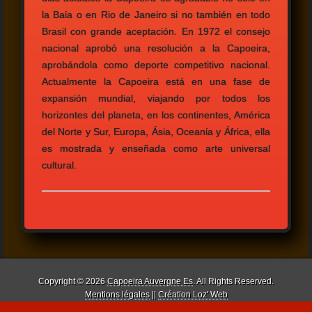
la Baίa o en Rio de Janeiro si no también en todo
Brasil con grande aceptación. En 1972 el consejo
nacional aprobó una resolución a la Capoeira,
aprobándola como deporte competitivo nacional.
Actualmente la Capoeira está en una fase de
expansión mundial, viajando por todos los
horizontes del planeta, en los continentes, América
del Norte y Sur, Europa, Ásia, Oceanίa y África, ella
es mostrada y enseñada como arte universal
cultural.
Copyright © 2026
Capoeira Auvergne Es
. All Rights Reserved.
Mentions légales
||
Création Loz' Web