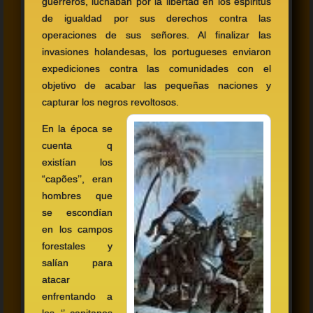
guerreros, luchaban por la libertad en los espίritus
de igualdad por sus derechos contra las
operaciones de sus señores. Al finalizar las
invasiones holandesas, los portugueses enviaron
expediciones contra las comunidades con el
objetivo de acabar las pequeñas naciones y
capturar los negros revoltosos.
En la época se
cuenta q
existían los
“capões’’, eran
hombres que
se escondían
en los campos
forestales y
salían para
atacar
enfrentando a