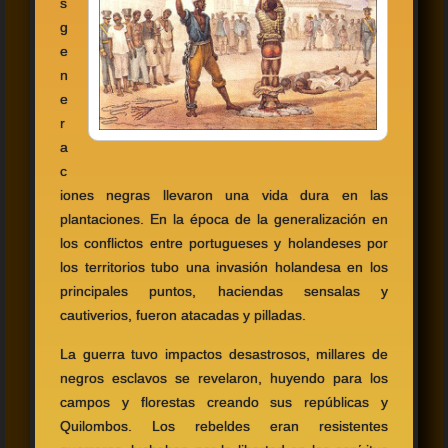
s
g
e
n
e
r
a
c
iones negras llevaron una vida dura en las
plantaciones. En la época de la generalización en
los conflictos entre portugueses y holandeses por
los territorios tubo una invasión holandesa en los
principales puntos, haciendas sensalas y
cautiverios, fueron atacadas y pilladas.
La guerra tuvo impactos desastrosos, millares de
negros esclavos se revelaron, huyendo para los
campos y florestas creando sus repúblicas y
Quilombos. Los rebeldes eran resistentes