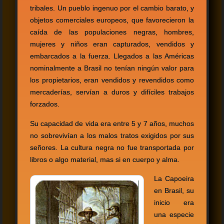
tribales. Un pueblo ingenuo por el cambio barato, y
objetos comerciales europeos, que favorecieron la
caída de las populaciones negras, hombres,
mujeres y niños eran capturados, vendidos y
embarcados a la fuerza. Llegados a las Américas
nominalmente a Brasil no tenían ningún valor para
los propietarios, eran vendidos y revendidos como
mercaderías, servían a duros y difíciles trabajos
forzados.
Su capacidad de vida era entre 5 y 7 años, muchos
no sobrevivían a los malos tratos exigidos por sus
señores. La cultura negra no fue transportada por
libros o algo material, mas si en cuerpo y alma.
La Capoeira
en Brasil, su
inicio era
una especie