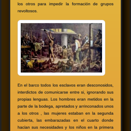
los otros para impedir la formación de grupos
revoltosos.
En el barco todos los esclavos eran desconosidos,
interdictos de comunicarse entre si, ignorando sus
propias lenguas. Los hombres eran metidos en la
parte de la bodega, apretados y arrinconados unos
a los otros , las mujeres estaban en la segunda
cubierta, las embarazadas en el cuarto donde
hacίan sus necesidades y los niños en la primera