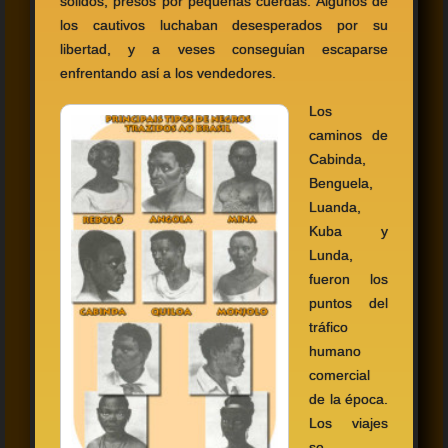
sólidos, presos por pequeñas cuerdas. Algunos de
los cautivos luchaban desesperados por su
libertad, y a veses conseguίan escaparse
enfrentando asί a los vendedores.
Los
caminos de
Cabinda,
Benguela,
Luanda,
Kuba y
Lunda,
fueron los
puntos del
tráfico
humano
comercial
de la época.
Los viajes
se