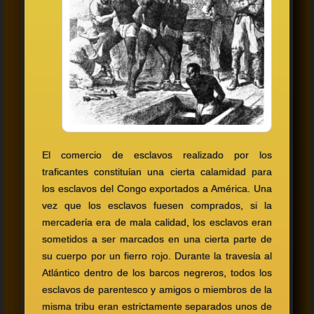
El comercio de esclavos realizado por los
traficantes constituίan una cierta calamidad para
los esclavos del Congo exportados a América. Una
vez que los esclavos fuesen comprados, si la
mercaderίa era de mala calidad, los esclavos eran
sometidos a ser marcados en una cierta parte de
su cuerpo por un fierro rojo. Durante la travesίa al
Atlántico dentro de los barcos negreros, todos los
esclavos de parentesco y amigos o miembros de la
misma tribu eran estrictamente separados unos de