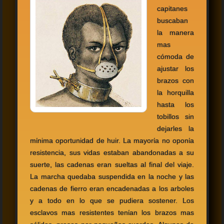
capitanes
buscaban
la manera
mas
cómoda de
ajustar los
brazos con
la horquilla
hasta los
tobillos sin
dejarles la
mίnima oportunidad de huir. La mayorίa no oponίa
resistencia, sus vidas estaban abandonadas a su
suerte, las cadenas eran sueltas al final del viaje.
La marcha quedaba suspendida en la noche y las
cadenas de fierro eran encadenadas a los arboles
y a todo en lo que se pudiera sostener. Los
esclavos mas resistentes tenίan los brazos mas